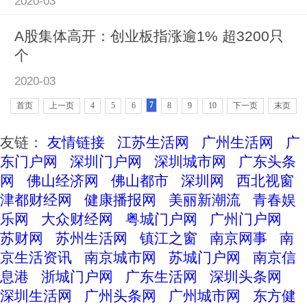
2020-03
A股集体高开：创业板指涨逾1% 超3200只
个
2020-03
7
首页
上一页
4
5
6
8
9
10
下一页
末页
友链：
友情链接
江苏生活网
广州生活网
广
东门户网
深圳门户网
深圳城市网
广东头条
网
佛山经济网
佛山都市
深圳网
西北视窗
津都财经网
健康播报网
美丽新潮流
青春娱
乐网
大众财经网
粤城门户网
广州门户网
苏财网
苏州生活网
镇江之窗
南京网事
南
京生活资讯
南京城市网
苏城门户网
南京信
息港
浙城门户网
广东生活网
深圳头条网
深圳生活网
广州头条网
广州城市网
东方健