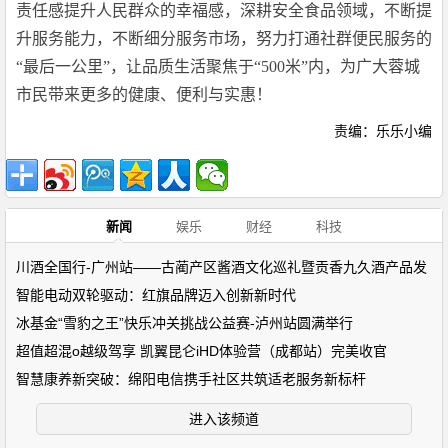
责任感提升人民群众的幸福感，深耕安全食品领域，不断提
升服务能力，不断细分服务市场，努力打通社群便民服务的
“最后一公里”，让品质生活聚焦于“500米”内，为广大蓉城
市民带来更多的健康、便利与实惠！
责编：乐乐小编
新闻
娱乐
财经
科技
川酒全国行-广州站——古蔺产区酱酒文化巡礼暨贡香九久酒产品发
智能电动双轮驱动：红旗品牌迈入创新新时代
冰基金“雪豹之王”快乐冲关挑战公益赛-泸州站圆满举行
超值超混o越级驾享 凯翼昆仑iHD体验营（成都站）完美收官
智慧康养新突破：绵阳电信携手社区共筑适老服务新标杆
进入该频道