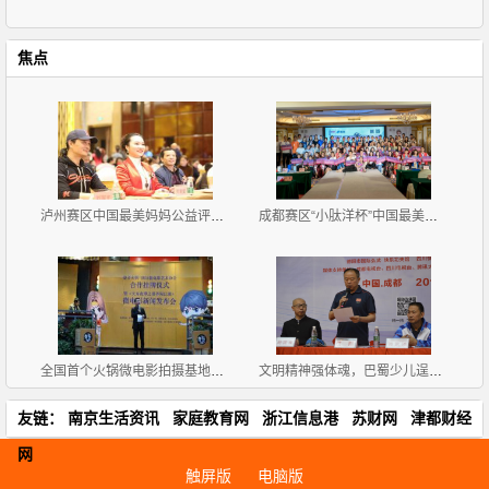
焦点
泸州赛区中国最美妈妈公益评选大赛新闻发布会暨首场海
成都赛区“小肽洋杯”中国最美妈妈公益评选大赛首场海
全国首个火锅微电影拍摄基地挂牌《天方夜谭之耍爷闯江
文明精神强体魂，巴蜀少儿逞英豪
友链：
南京生活资讯
家庭教育网
浙江信息港
苏财网
津都财经
网
触屏版
电脑版