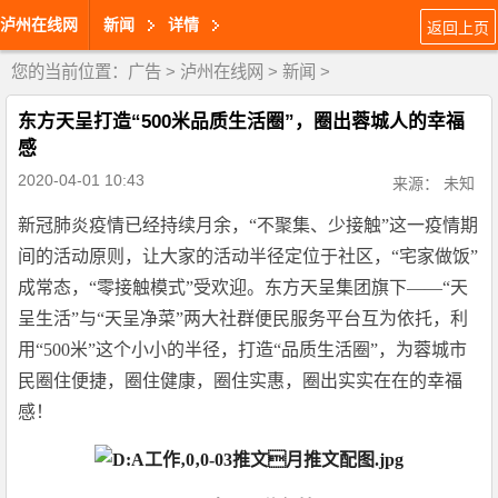
泸州在线网
新闻
详情
返回上页
您的当前位置：
广告
>
泸州在线网
>
新闻
>
东方天呈打造“500米品质生活圈”，圈出蓉城人的幸福
感
2020-04-01 10:43
来源： 未知
新冠肺炎疫情已经持续月余，“不聚集、少接触”这一疫情期
间的活动原则，让大家的活动半径定位于社区，“宅家做饭”
成常态，“零接触模式”受欢迎。东方天呈集团旗下——“天
呈生活”与“天呈净菜”两大社群便民服务平台互为依托，利
用“500米”这个小小的半径，打造“品质生活圈”，为蓉城市
民圈住便捷，圈住健康，圈住实惠，圈出实实在在的幸福
感！