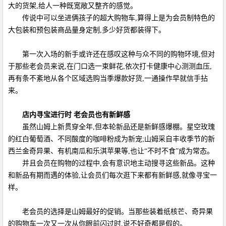
大的货架,给人一种既宽敞又整齐的感觉。
传说中可以坐进俩孩子的超大购物车,算得上是为会员制特色的
大包装和预包装商品量身定制,多少好货都装得下。
第一次入场的新手或许还在感叹这种与众不同的购物环境,但对
于那些老会员来说,在门口选一束鲜花,依次打卡健康中心测测血压,
再有条不紊地从各个区域选购当季爆款好货,一通操作早就信手拈
来。
店内寻宝进行时 老会员也有新鲜感
虽然山姆上新贯穿全年,但本轮新品还是新鲜感爆棚。星空玫瑰
的红白葡萄酒、不同酸度的咖啡粉成为新宠;山姆采自丰收季节的新
西兰金奇异果、有机南瓜和乐淇苹果等,也让“不时不食”成为常态。
并且会员在购物的过程中,会有意识地主动搜寻这些新品。这种
和新品有期而遇的体验,让会员们每次逛下来都有新鲜感,就像寻宝一
样。
老会员的选择是山姆最好的促销。当那些装着纸核芒、奇异果
的购物车一次又一次从你眼前闪过时,说不好奇都是假的。