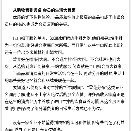
从购物管到饭桌 会员的生活大管家
优质的线下购物体验,与品质和性价比极高的商品构成了山姆会
员店的核心,也成为会员复购的关键。
以山姆王牌的美洲、澳洲冰鲜眼肉牛排为例,他们都是3块牛排
为一组包装,刚好适合家庭日常所需。而日常与这些牛肉配套出现的,
还有一位出身米其林的山姆大厨。
营养好在哪?问大厨。不会选牛排?问大厨。不会料理?也问大
厨。从选购到烹饪到餐桌,一站式服务,简直就是个山姆会员大管家。
当商品和消费者的日常生活结合在一起,再难分开的时候,生活上
的那些美好记忆就会和品牌关联在一起。
要知道,即便购买者对牛排的“谷饲时间”、“雪花分布”这类专业
名词再了解,也及不上家人吃过后的那个点赞。许多高收入家庭正是
在这里的消费经历中养成了进口牛排的饮食营养习惯,从这个层面来
看,说山姆影响了部分消费者的日常生活方式也不为过。
没有一家企业不希望得到顾客的认可和信赖,但有些倒在了利益
面前,说白了,还是目光太过短浅。