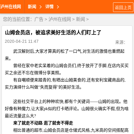
泸州在线网
新闻
详情
返回上页
您的当前位置：
广告
>
泸州在线网
>
新闻
>
山姆会员店，被追求美好生活的人们盯上了
2020-04-21 11:47
来源：
武汉解封后,大家才算真的松了一口气,对生活的激情也重燃起
来。
曾经在家中老实呆着的山姆会员们,终于放开了手脚,在店内买买
买之余还不忘在微博分享美照。
有自嘲顺便来踏青的,有晒出山姆美食的,还有安利宝藏商品的,
实力演绎什么叫做“失而复得”的美好生活。
这些社交平台上的种种欢快,都有个关键词——山姆的出现。他
好像有种魔力,让大家pk似的打卡晒评论。山姆很火确实不假,但为啥
最近流量这么大?
来了就走不动路 逛了就舍不得走
相比普通的超市,山姆会员店是仓储式风格,九米高的空间搭配高