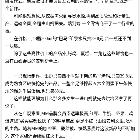
研发模式。像最近很多会员自发安利的弱碱性“巴马”矿泉水,就是一
个新作。
可能很难想象,从挖掘需求到寻觅水源,再到品质管理和批量生
产、运输全国,全程由山姆把关。端到端,一个零售商干了一个行业的
事。
在价格上,48瓶300ml的“巴马”矿泉水只卖39.8元,合一瓶还不到
一块钱。
除了这些高性价比的产品外,烤鸡、蛋糕、牛角包这些鲜食也一
直在山姆会员的安利榜单上。
一只现场制作、出炉只卖四小时就下架的热乎烤鸡,只卖39.8元,
成为熟食区较快抢完的产品。一整个足够撑起五六个闺蜜下午茶快
乐的榴莲千层蛋糕,也只卖88元。
这样就能理解为什么那么多女生一进山姆就先去烘培区拿了再
说了。
从在店观察看,MM品牌会员渗透率极高,红枣、牛奶、坚果、鸡
蛋这些“买买买都说厌了”的明星商品,更是小红书山姆安利文里永远
的主角。随着MM的咖啡豆、蚕丝被、快熟燕麦片这波新品的不断加
入,这个家族还会继续红火下去。