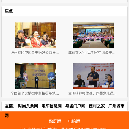
焦点
泸州赛区中国最美妈妈公益评选大赛新闻发布会暨首场海
成都赛区“小肽洋杯”中国最美妈妈公益评选大赛首场海
全国首个火锅微电影拍摄基地挂牌《天方夜谭之耍爷闯江
文明精神强体魂，巴蜀少儿逞英豪
友链：
时尚头条网
电车信息网
粤城门户网
建材之家
广州城市
网
触屏版
电脑版