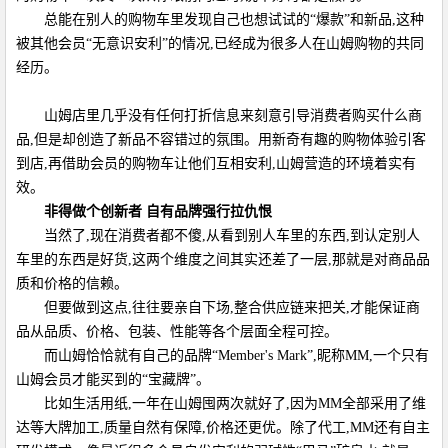
总能在别人的购物车里发现自己也想试试的“爆款”和新品,这种
被其他会员“无意识安利”的情况,已经成为很多人在山姆购物的共同
经历。
山姆店里几乎没有任何打折信息来刻意引导消费者购买什么商
品,但是却创造了新品不容错过的氛围。用新奇有趣的购物体验引客
到店,再借助会员的购物车让他们互相安利,山姆营造的环境着实有
效。
非得做个创新者 自有品牌强行拉仇恨
当然了,现在消费者都不傻,从看到别人车里的东西,到认定别人
车里的东西是好货,这两个维度之间其实还差了一层,那就是对商品品
质和价格的信赖。
但要做到这点,往往要亲自下场,整合供应链来把关,才能保证商
品从品质、价格、包装、性能等各个层面全程可控。
而山姆恰恰就有自己的品牌“Member's Mark”,昵称MM,一个只有
山姆会员才能买到的“宝藏牌”。
比如生活用纸,一年在山姆囤两次就好了,因为MM全部采用了维
达等大牌加工,质量自然有保障,价格还更优。除了代工,MM还有自主