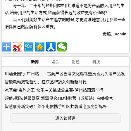
与十年、二十年的短期利益相比,难道不是将产品融入用户的生
活,培养用户的生活方式,继而获得长远的收益更有价值吗?
当人们对美好生活产生追求的时候,才更清晰地意识到,那些一直
陪伴自己的品牌有多么重要。
责编：admin
新闻
娱乐
财经
科技
川酒全国行-广州站——古蔺产区酱酒文化巡礼暨贡香九久酒产品发
智能电动双轮驱动：红旗品牌迈入创新新时代
冰基金“雪豹之王”快乐冲关挑战公益赛-泸州站圆满举行
超值超混o越级驾享 凯翼昆仑iHD体验营（成都站）完美收官
智慧康养新突破：绵阳电信携手社区共筑适老服务新标杆
进入该频道