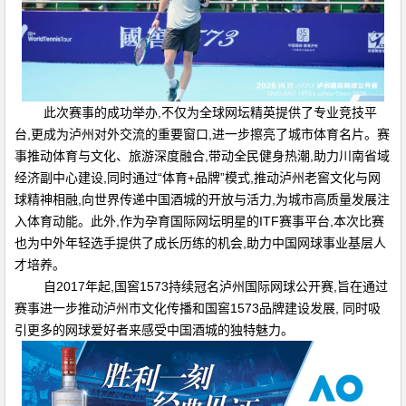
此次赛事的成功举办,不仅为全球网坛精英提供了专业竞技平
台,更成为泸州对外交流的重要窗口,进一步擦亮了城市体育名片。赛
事推动体育与文化、旅游深度融合,带动全民健身热潮,助力川南省域
经济副中心建设,同时通过“体育+品牌”模式,推动泸州老窖文化与网
球精神相融,向世界传递中国酒城的开放与活力,为城市高质量发展注
入体育动能。此外,作为孕育国际网坛明星的ITF赛事平台,本次比赛
也为中外年轻选手提供了成长历练的机会,助力中国网球事业基层人
才培养。
自2017年起,国窖1573持续冠名泸州国际网球公开赛,旨在通过
赛事进一步推动泸州市文化传播和国窖1573品牌建设发展, 同时吸
引更多的网球爱好者来感受中国酒城的独特魅力。