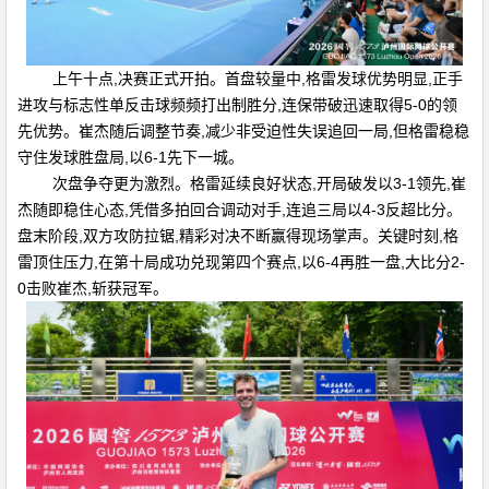
上午十点,决赛正式开拍。首盘较量中,格雷发球优势明显,正手
进攻与标志性单反击球频频打出制胜分,连保带破迅速取得5-0的领
先优势。崔杰随后调整节奏,减少非受迫性失误追回一局,但格雷稳稳
守住发球胜盘局,以6-1先下一城。
次盘争夺更为激烈。格雷延续良好状态,开局破发以3-1领先,崔
杰随即稳住心态,凭借多拍回合调动对手,连追三局以4-3反超比分。
盘末阶段,双方攻防拉锯,精彩对决不断赢得现场掌声。关键时刻,格
雷顶住压力,在第十局成功兑现第四个赛点,以6-4再胜一盘,大比分2-
0击败崔杰,斩获冠军。