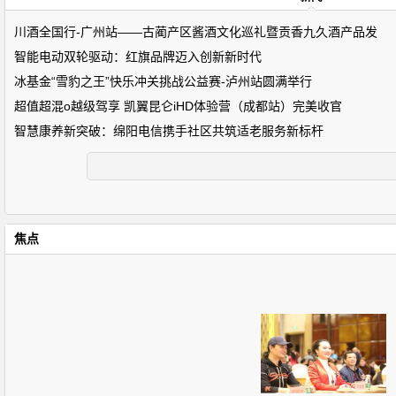
川酒全国行-广州站——古蔺产区酱酒文化巡礼暨贡香九久酒产品发
智能电动双轮驱动：红旗品牌迈入创新新时代
冰基金“雪豹之王”快乐冲关挑战公益赛-泸州站圆满举行
超值超混o越级驾享 凯翼昆仑iHD体验营（成都站）完美收官
智慧康养新突破：绵阳电信携手社区共筑适老服务新标杆
焦点