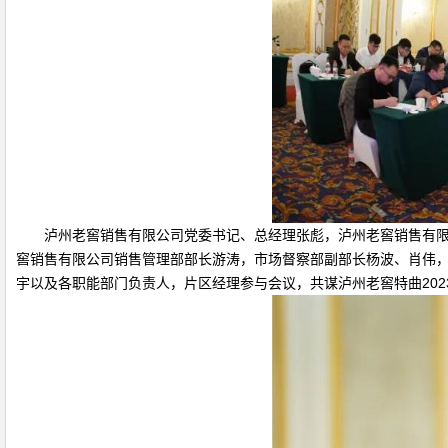
泸州老窖销售有限公司党委书记、总经理张彪，泸州老窖销售有限公
窖销售有限公司销售管理部部长游涛，市场督察部副部长杨波、肖伟
宇以及各职能部门负责人，片区经理参与会议，共谋泸州老窖特曲202