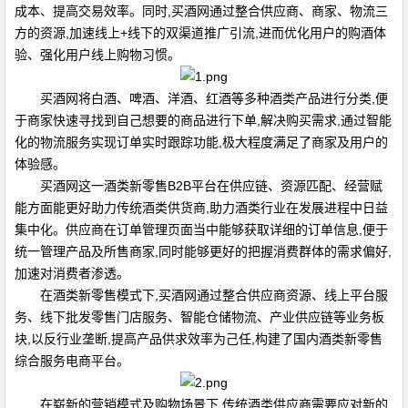
成本、提高交易效率。同时,买酒网通过整合供应商、商家、物流三
方的资源,加速线上+线下的双渠道推广引流,进而优化用户的购酒体
验、强化用户线上购物习惯。
买酒网将白酒、啤酒、洋酒、红酒等多种酒类产品进行分类,便
于商家快速寻找到自己想要的商品进行下单,解决购买需求,通过智能
化的物流服务实现订单实时跟踪功能,极大程度满足了商家及用户的
体验感。
买酒网这一酒类新零售B2B平台在供应链、资源匹配、经营赋
能方面能更好助力传统酒类供货商,助力酒类行业在发展进程中日益
集中化。供应商在订单管理页面当中能够获取详细的订单信息,便于
统一管理产品及所售商家,同时能够更好的把握消费群体的需求偏好,
加速对消费者渗透。
在酒类新零售模式下,买酒网通过整合供应商资源、线上平台服
务、线下批发零售门店服务、智能仓储物流、产业供应链等业务板
块,以反行业垄断,提高产品供求效率为己任,构建了国内酒类新零售
综合服务电商平台。
在崭新的营销模式及购物场景下,传统酒类供应商需要应对新的