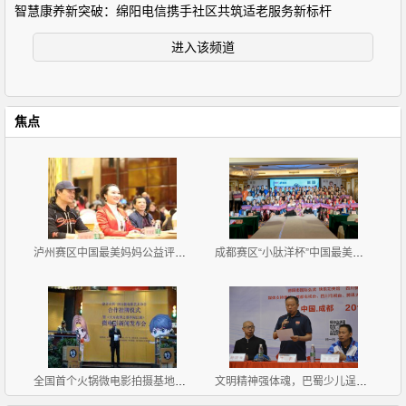
智慧康养新突破：绵阳电信携手社区共筑适老服务新标杆
进入该频道
焦点
泸州赛区中国最美妈妈公益评选大赛新闻发布会暨首场海
成都赛区“小肽洋杯”中国最美妈妈公益评选大赛首场海
全国首个火锅微电影拍摄基地挂牌《天方夜谭之耍爷闯江
文明精神强体魂，巴蜀少儿逞英豪