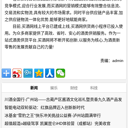
竞争模式,迎合行业发展,而买酒网的营销模式能够有效整合信息流、
交易流和实物流,具有较大的市场需求。同时平台供应链产品丰富,加
之供应链物流一体化优势,能够更好地赋能商家。
目前,买酒网线上平台已建成上线,买酒网供货商小程序已投入使
用。为众多商家提供了高效、省时、安心的酒类供销服务。作为一
站式酒类供货平台,买酒网将不断开拓创新,以服务为核心,为酒类新
零售的发展贡献自己的力量!
责编：admin
新闻
娱乐
财经
科技
川酒全国行-广州站——古蔺产区酱酒文化巡礼暨贡香九久酒产品发
智能电动双轮驱动：红旗品牌迈入创新新时代
冰基金“雪豹之王”快乐冲关挑战公益赛-泸州站圆满举行
超值超混o越级驾享 凯翼昆仑iHD体验营（成都站）完美收官