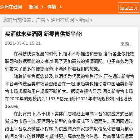
泸州在线网
新闻
详情
返回上页
您的当前位置：
广告
>
泸州在线网
>
新闻
>
买酒就来买酒网 新零售供货平台!
2021-03-01 15:21
来源：
在科技快速发展的时代下,技术不断推进和更新,各行各业依托物
联网和数据智能的支撑,实现了更加高效的资源调配。电子商务为我
们带来了更多的便捷服务,不断刷新着我们的想象。
随着新零售概念普及,以酒类为代表的零售行业,正在通过新零售
平台与传统酒类市场紧密结合在一起,该趋势也推动着中国酒类新零
售市场规模和用户规模不断扩大。据调查报告显示,酒类新零售市场
在2020年的规模约为1167.5亿元,预计2021年市场规模将同比增长
16.8%。
在此背景下,基于线下实体门店和线上电商平台的供应方式已逐
渐成为市场主流,买酒网在新型的商业模式下应运而生。买酒网通过
线上平台以及微信小程序,为供应商及商家提供以信息化管理为核心
的酒类供应链管理服务,能够更加高效地整合信息、为商家降低运营