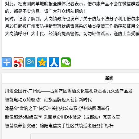
对此，杜志刚向羊城晚报全媒体记者表示，倍尔康产品不会在微信群
的，都是不实信息，请广大群众切勿相信！
同时，记者了解到，大岗镇政府也发布了关于防范不法分子利用倍尔康
月29日起被广州市防控新型冠状病毒感染的肺炎疫情工作指挥部征用
大岗镇呼吁广大市民、经销商提高警惕，切勿轻信谣言，谨防上当受
新闻
川酒全国行-广州站——古蔺产区酱酒文化巡礼暨贡香九久酒产品发
智能电动双轮驱动：红旗品牌迈入创新新时代
冰基金“雪豹之王”快乐冲关挑战公益赛-泸州站圆满举行
超值超混o越级驾享 凯翼昆仑iHD体验营（成都站）完美收官
智慧康养新突破：绵阳电信携手社区共筑适老服务新标杆