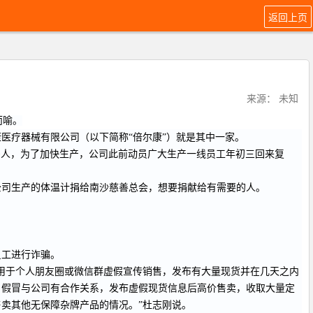
返回上页
来源： 未知
而喻。
医疗器械有限公司（以下简称“倍尔康”）就是其中一家。
多人，为了加快生产，公司此前动员广大生产一线员工年初三回来复
公司生产的体温计捐给南沙慈善总会，想要捐献给有需要的人。
员工进行诈骗。
用于个人朋友圈或微信群虚假宣传销售，发布有大量现货并在几天之内
，假冒与公司有合作关系，发布虚假现货信息后高价售卖，收取大量定
卖其他无保障杂牌产品的情况。”杜志刚说。