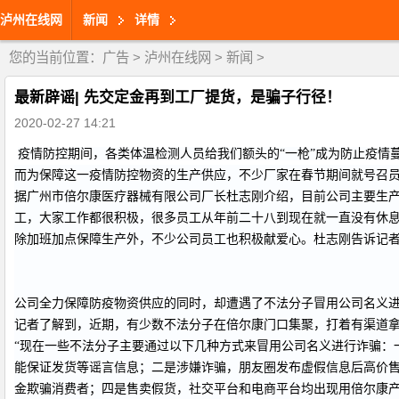
泸州在线网
新闻
详情
您的当前位置：
广告
>
泸州在线网
>
新闻
>
最新辟谣| 先交定金再到工厂提货，是骗子行径！
2020-02-27 14:21
疫情防控期间，各类体温检测人员给我们额头的“一枪”成为防止疫情
而为保障这一疫情防控物资的生产供应，不少厂家在春节期间就号召员
据广州市倍尔康医疗器械有限公司厂长杜志刚介绍，目前公司主要生产
工，大家工作都很积极，很多员工从年前二十八到现在就一直没有休息
除加班加点保障生产外，不少公司员工也积极献爱心。杜志刚告诉记
公司全力保障防疫物资供应的同时，却遭遇了不法分子冒用公司名义
记者了解到，近期，有少数不法分子在倍尔康门口集聚，打着有渠道
“现在一些不法分子主要通过以下几种方式来冒用公司名义进行诈骗：
能保证发货等谣言信息；二是涉嫌诈骗，朋友圈发布虚假信息后高价
金欺骗消费者；四是售卖假货，社交平台和电商平台均出现用倍尔康产