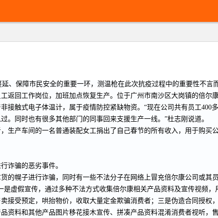
蔓延、保障市民安全的重要一环，测温枪在此次抗疫过程中的重要性不言
工返回工作岗位，加班加点恢复生产。位于广州市南沙区大岗镇的倍尔康
非接触式电子体温计，属于疫情防控紧缺物资。“现在公司共有员工400
过。同时也有很多其他部门的同事回来支援生产一线。”杜志刚说道。
者，生产车间的一名普通装配女工捐出了自己春节的所有收入，用于购买
进行诈骗的恶劣事件。
拿货的幌子进行诈骗，同时有一些不法分子在网络上冒充倍尔康公司或其
一是虚假宣传，通过多种不法方式收集倍尔康相关产品资料及宣传视频，
售卖接受预定，哄抬物价，收取大量定金欺骗消费者；三是伪造合同授权
品资料和其他产品图片移花接木宣传、拼凑产品资料混淆消费者视听，售