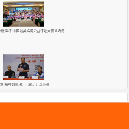
小肽洋杯”中国最美妈妈公益评选大赛首场海
文明精神强体魂，巴蜀少儿逞英豪