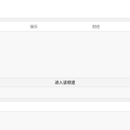
娱乐
财经
进入该频道