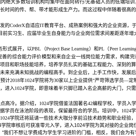
国内绝大多数培训机构均集中在面向转行
/
无基础人员的低端培训
长时间的传、帮、带才能形成生产力。而这过程中伴随着很高的
发的
CoderX
自适应
IT
教育平台、成熟案例和强大的企业资源，
目前实习生、应届毕业生自身能力与企业岗位需求间差距逐年增
务形式展开，以
PBL
（
Project Base Learning
）和
PL
（
Peer Learnin
完善的综合能力评价模型和来自企业一线岗位能力需求，构建完
项目和职场技能培养，培养学员扎实的基础工程能力、深刻的算
未来充满未知挑战的编程高手。到企业后，上手工作快，发展后
，预计
2018
年
1024
学院将为
30
家以上企业提供“严苛筛选学员—定
，进入
1024
学院，即意味着半只脚已踏入名企高薪的大门，只需
有点高冷。据介绍，
1024
学院借鉴法国著名
42
编程学校，学员入学
据学员在泳池阶段的表现，保留最符合的学员。培训中，
1024
学
1024
学院还将延请一些技术大咖分享前沿技术趋势和职业经验，
4
学院审核后可获准零元入学，进入
1024
学院为其对接的企业岗
：“我们不想让学费成为学生学习进阶的门槛，相反，我们会为