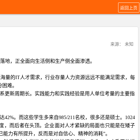
返回上页
来源： 未知
落地，正全面向生活侧和生产侧全面渗透。
了海量的
IT
人才需求，行业存量人力资源远远不能满足需求，每
分困难。
系更新周期长。实践能力和实践经验是用人单位考量的主要指
达
42%
。而这些学生多来自
985/211
名校，很多还是硕士。
1024
高度，而后者在头顶。企业面对人才紧缺的局面也只能是在矮子
己能力有所提升，反而是对自信心、精神的消耗”。