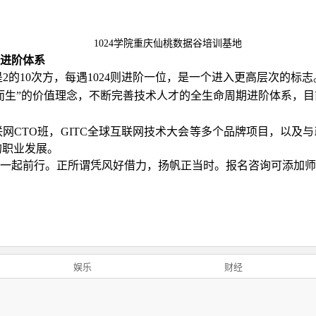
1024
学院重庆仙桃数据谷培训基地
进阶体系
是
2
的
10
次方，每遇
1024
则进阶一位，是一个进入更高层次的标志
而生”的价值理念，不断完善技术人才的全生命周期进阶体系，
联网
CTO
班，
GITC
全球互联网技术大会等多个品牌项目，以及与
的职业发展。
一起前行。正所谓凭风好借力，扬帆正当时。报名咨询可添加师
娱乐
财经