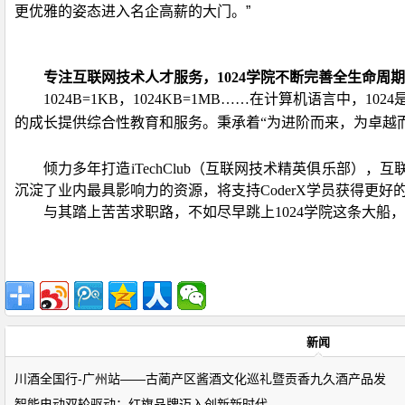
更优雅的姿态进入名企高薪的大门。”
专注互联网技术人才服务，
1024
学院不断完善全生命周期
1024B=1KB
，
1024KB=1MB
……在计算机语言中，
1024
的成长提供综合性教育和服务。秉承着“为进阶而来，为卓越
倾力多年打造
iTechClub
（互联网技术精英俱乐部），互
沉淀了业内最具影响力的资源，将支持
CoderX
学员获得更好
与其踏上苦苦求职路，不如尽早跳上
1024
学院这条大船，
新闻
川酒全国行-广州站——古蔺产区酱酒文化巡礼暨贡香九久酒产品发
智能电动双轮驱动：红旗品牌迈入创新新时代