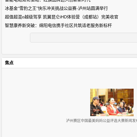
冰基金“雪豹之王”快乐冲关挑战公益赛-泸州站圆满举行
超值超混o越级驾享 凯翼昆仑iHD体验营（成都站）完美收官
智慧康养新突破：绵阳电信携手社区共筑适老服务新标杆
焦点
泸州赛区中国最美妈妈公益评选大赛新闻发