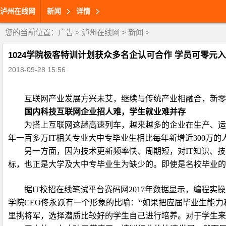
泸州在线网
新闻
详情
您的当前位置：
广告
>
泸州在线网
>
新闻
>
1024学院极客特训计划获众多名企认可合作 学员可零元入
2018-09-28 15:56
互联网产业发展方兴未艾，继续与传统产业相融合，新零
国内科技互联网企业招人难，学生就业难并存
为搭上互联网这趟高速列车，越来越多的企业在生产、
年一百多万
IT
相关专业大中专毕业生相比每年新增近
300
万的
另一方面，因为技术更新频率快、周期短，对
IT
知识、技
标，也正是大学及大中专毕业生为缺少的。即使是名校毕业的
据
IT
校招在线笔试平台赛码网
2017
年数据显示，编程实操
学院
CEO
佟永跃有一个形象的比喻：“如果把应届毕业生能
里挑将军，选择潜质比较好的学生自己进行培养。对于学生来