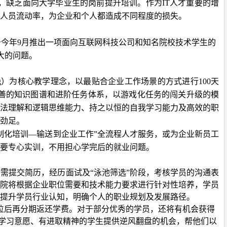
，缺乏面向大学毕业生的岗前提升培训。作为
IT
人才重要的增
人员流动率，为企业和个人都造成不同程度的损失。
于今年
9
月推出一项面向互联网科技公司和知名院校技术学生的
大的问题。
g
）为核心教学理念，以最贴合企业工作场景的方式进行
100
天
善的知识图谱和进阶任务体系，以游戏化任务的闯关升级的模
法理解和逻辑思维能力、持之以恒的自我学习能力及高效的职
劲足。
制化培训—输送到企业工作”全流程人才服务，或为企业新员工
要专心实训，不用担心学完后的就业问题。
需提交简历，经历面试及“泳池筛选”阶段，考核学员的沟通表
院将根据企业职位需要和技术能力要求进行针对性培养，学员
提升学员行业认知，明确个人的职业规划及发展路径。
位后再分期返还学费。
对于部分优秀的学员，还将有机会获得
有学习意愿、有进取精神的学生提供逆风翻盘的机会，帮他们以