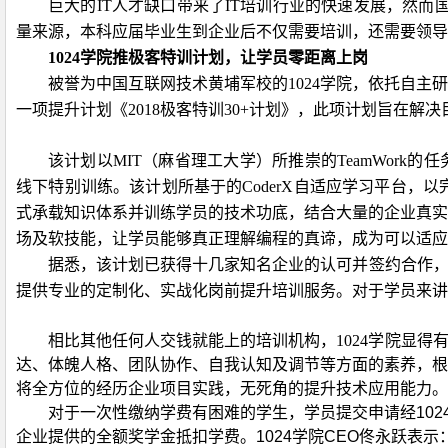
巨大的
IT
人才缺口带来了
IT
培训行业的快速发展，然而
量来源，本科应届毕业生到企业后不仅需要培训，还需要领导
1024
学院推极客特训计划，让学员零距离上岗
被誉为中国互联网技术黄埔军校的
1024
学院，依托自主研
一项提升计划《
2018
极客特训
30+
计划》，此项计划旨在解决
该计划以
MIT
（麻省理工大学）所推崇的
TeamWork
的任
线下特别训练。该计划所基于的
CoderX
自适应学习平台，以
式承载知识体系并训练学员的技术功底，结合大量的企业真实
场及软技能，让学员能够真正理解编程的真谛，成为可以适应
据悉，该计划已获得十几家知名企业的认可并签约合作
提供专业的定制化、实战化岗前提升培训服务。对于学员来讲
相比其他任何人交钱就能上的培训机构，
1024
学院显得
达、体魄人格、团队协作、自我认知及调节等方面的素养，根
将全方位的经历企业项目实践，无死角的提升技术应用能力。
对于一次性缴纳学费有困难的学生，学员提交申请经
102
企业提供的全额奖学金抵扣学费。
1024
学院
CEO
佟永跃表示