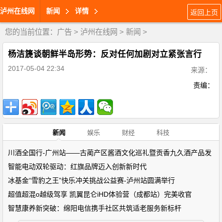
泸州在线网
新闻
详情
返回上页
您的当前位置：
广告
>
泸州在线网
>
新闻
>
杨洁篪谈朝鲜半岛形势：反对任何加剧对立紧张言行
2017-05-04 22:34
来源：
责编：
新闻
娱乐
财经
科技
川酒全国行-广州站——古蔺产区酱酒文化巡礼暨贡香九久酒产品发
智能电动双轮驱动：红旗品牌迈入创新新时代
冰基金“雪豹之王”快乐冲关挑战公益赛-泸州站圆满举行
超值超混o越级驾享 凯翼昆仑iHD体验营（成都站）完美收官
智慧康养新突破：绵阳电信携手社区共筑适老服务新标杆