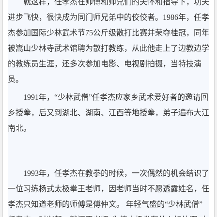
就这样，任孝杰在师傅和师兄们的关怀和指导下，功夫
进步飞快，很快成为同门师兄弟中的佼佼者。1986年，任孝
杰参加国际少林武术节75公斤级散打比赛并荣夺桂冠，同年
被嵩山少林寺武术馆聘为散打教练，从此他走上了边教边学
的教练员生涯，还多次参加电影、电视剧拍摄，当特技演
员。
1991年，“少林武僧”任孝杰应家乡武术爱好者的邀请回
乡授拳，后又到湖北、湖南、江西等地授拳，弟子遍布大江
南北。
1993年，任孝杰在教拳的时候，一次偶然的机会结识了
一位习练杨式太极拳王老师，因老师当时不愿透露姓名，任
孝杰只知道老师的师傅是傅仲文。 年轻气盛的“少林武僧”