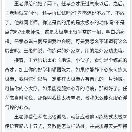
王老师给他拍了两下，任孝杰才缓过气来以后。之后，
王老师就又问他，还要再试试吗?任孝杰连说不敢了、不敢
了。他就问老师，你这是真的用的是太极拳的动作吗?不是
点穴吗?王老师说，这是太极拳里很平常的一招，叫白鹅亮
翅。任孝杰说白鹅亮翅我也会啊，可是我怎么不知道有这么
厉害呢。王老师说，你练得的外家拳，用的是外家功夫哦。
接着，王老师语重心长地说，小伙子，看你是个练武的
奇才，加上你的好学和领悟能力，如果你能静下心来习练太
极拳，我相信你以后一定能在太极拳界有自己的一片领域。
可惜你的心太浮，如果能克服掉心浮的毛病，那就好了。任
孝杰当时就说，那你叫我练太极拳吧，教我怎么能克服心浮
气躁的心态。
王老师看任孝杰比较诚恳，就答应教他习练杨式太极拳
传统套路八十五式，又教他怎么样站桩，并要求每天要坚持