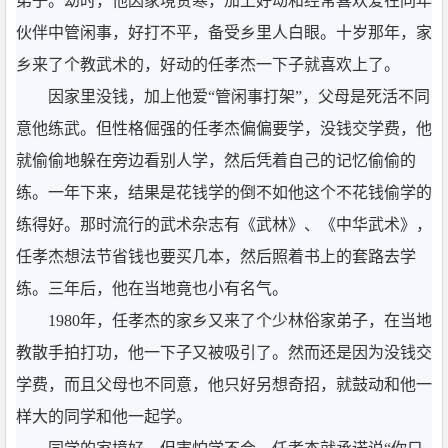
弟子。幼时，他因家境贫寒，加上好动和经常喜欢爱在同年
伙伴中管闲事，好打不平，备受乡里人白眼。十岁那年，家
乡来了个教武术的，好动的任孝杰一下子就喜欢上了。
因家里没钱，加上他爱“管闲事打架”，父母是死活不同
意他练武。但性格倔强的任孝杰偏偏要学，没钱交学费，他
就偷偷地躲在旁边看别人学，然后凭着自己的记忆偷偷的
练。一年下来，结果是花钱学的倒不如他这个不花钱偷学的
练得好。那时流行的武术杂志有《武林》、《中华武术》，
任孝杰想法节省钱也要买几本，然后照着书上的套路去学
练。三年后，他在当地竟也小有名气。
1980年，任孝杰的家乡又来了个少林俗家弟子，在当地
教散手拍打功，他一下子又被吸引了。然而还是因为没钱交
学费，而且父母也不同意，他只好另想奇招，就鼓动和他一
样大的同学和他一起学。