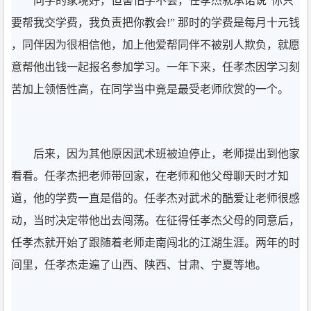
同学的家境好，但害怕学不会，任孝杰就承诺说“你只
要帮我交学费，我负责把你教会!” 那时的学费是每月十元钱
，同伴因为很相信他，加上他爱帮同伴不被别人欺负，就愿
意帮他出钱一起报名参加学习。一年下来，任孝杰因学习刻
苦加上领悟性高，在同学当中竟是最受老师欣赏的一个。
后来，因为其他原因武术班被迫停止，老师提出到他家
看看。任孝杰把老师带回家，在老师和他父母聊天时才知
道，他的学费一直是借的。任孝杰对武术的酷爱让老师很感
动，当时决定带他出去闯荡。在征得任孝杰父母的同意后，
任孝杰就开始了跟随着老师走南闯北的江湖生涯。两年的时
间里，任孝杰走遍了山西、陕西、甘肃、宁夏等地。