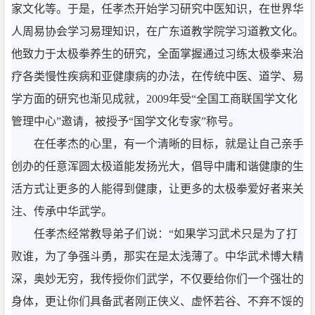
家文化等。于是，任孝杰开始学习研究中医知识，在世界华
人周易协会学习易理知识，在广东道教学院学习道教文化。
他致力于太极拳养生的研究，全面掌握通过习练太极拳来治
疗各类慢性疾病和亚健康病的办法，在传统中医、道学、易
学方面的研究也渐见成就，2009年受“全国工商联国学文化
管理中心”邀请，被授予“国学文化专家”称号。
在任孝杰的心里，有一个清晰的目标，就是让自己亲手
创办的任意浑圆太极道能发扬光大，倡导中庸和谐健康的生
活方式让更多的人能得到健康，让更多的太极拳爱好者来关
注、传承中华武学。
任孝杰经常教导弟子们说：“如果学习武术只是为了打
败谁，为了争强斗勇，那实在是太浅薄了。中华武术博大精
深，奥妙无穷，我传授你们武学，不仅要给你们一个强壮的
身体，更让你们具备武者刚正侠义、虚怀若谷、不弃不馁的