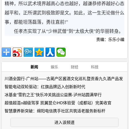
精神，所以武术境界越高心态也越好，越谦恭修养越好心态
越平和，正所谓武到极致即是文。如此，这一生无论做什么
事，都能坦荡磊落，勇往直前!”
任孝杰实现了从“少林武僧”到“太极大侠”的华丽转身。
责编：乐乐小编
新闻
娱乐
财经
科技
川酒全国行-广州站——古蔺产区酱酒文化巡礼暨贡香九久酒产品发
智能电动双轮驱动：红旗品牌迈入创新新时代
冰基金“雪豹之王”快乐冲关挑战公益赛-泸州站圆满举行
超值超混o越级驾享 凯翼昆仑iHD体验营（成都站）完美收官
智慧康养新突破：绵阳电信携手社区共筑适老服务新标杆
进入该频道