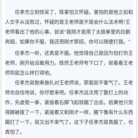
任孝杰立刻惊呆了，既害怕又怀疑。害怕的是他之前和
人交手从没败过，怀疑的是王老师是不是会什么法术啊?王
老师看出了他的心事，就说“我刚才是用了太极拳里的白鹅
亮翅，如果你不服，我还用刚才那招，你可以随便打我。”
任孝杰一听，还真是不服。他觉得自己是因为怕打伤王
老师，刚开始没敢用力。既然王老师夸下口了，就看看王老
师到底怎么样打得他。
任孝杰就抱拳施礼对王老师说，那我就不客气了。王老
师也自信地说，你尽管来吧。任孝杰这次用了散打上的动
作，先虚晃一拳，紧接着右脚飞起就踹了出去。结果他只觉
得脚被拨了一下，紧接着又和刚才一样，腋下像有什么东西
踢打了一下，就又出不来气了。这下子任孝杰是真服了，也
真怕了。