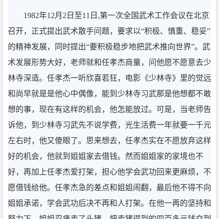
1982年12月2日至11日,第一次全国武术工作会议在北京
召开，正式提出武术散手问题，要求以“积极、慎重、稳妥”
的精神发展，同时提出“要积极稳步地把武术推向世界”。武
术发展形势大好，老师就和任孝杰商量，问他愿不愿意去少
林寺深造。任孝杰一听欣喜若狂，电影《少林寺》里的觉远
和尚早就是是他心中偶像，能到少林寺习武那是他想都不敢
想的事，现在有这样的机会，他怎能放过。可是，当老师告
诉他，到少林寺习武先不说学费，光生活费一年就要一千元
左右时，他又傻眼了。思来想去，任孝杰实在不愿放弃这样
好的机会，他就到姐姐家去借钱。然而姐姐家的家境也不
好，再加上任孝杰爱打架，担心他学会武功回来更麻烦，不
愿借钱给他。任孝杰急的差点和姐姐闹翻，最后他不得不向
姐姐承诺，学会武功后决不再和人打架。在他一再的坚持和
努力下，姐姐忍痛卖了头猪，把卖猪得到的四百多元钱交到