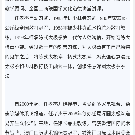
教学顾问、全国工商联国学文化道德讲堂讲师。
任孝杰自幼习武，1983年进少林寺习武,1986年荣获85
公斤级全国散打冠军，1988年被少林寺武术馆聘为散打教
练。1993年师承陈式太极拳第十代传人范鸿信，开始习练太
极拳小架。经过数十年的刻苦习练，对太极拳有了自己独特
的见解之后，将陈式太极拳、杨式太极拳、冯志强心意混元
太极拳和少林散打技击融为一体，创编任意浑圆太极拳拳
法。
自2000年起，任孝杰开始授拳，曾受到多家电视台、杂
志等媒体采访报道。任孝杰于2008年创办任意浑圆太极拳道
易养生文化培训基地，任馆长兼主教练。曾获香港国际武术
节银牌、澳门国际武术锦标赛冠军，被澳门国际武术组委会