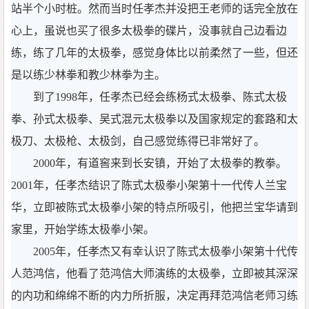
站半个小时桩。然而当时任孝杰并没把王老师的话完全放在
心上，虽说也买了很多太极拳的碟片，没事就自己边看边
练，练了几年的太极拳，感觉身体比以前柔然了一些，但还
是以练少林拳和教少林拳为主。
到了1998年，任孝杰已经会练杨式太极拳、陈式太极
拳、孙式太极拳、吴式混元太极拳以及国家规定的套路和太
极刀、太极枪、太极剑，自己感觉练得已非常好了。
2000年，有道窖来到长安镇，开始了太极拳的教拳。
2001年，任孝杰结识了陈式太极拳小架第十一代传人兰宝
华，立即被陈式太极拳小架的特点所吸引，他把兰宝华请到
家里，开始学练太极拳小架。
2005年，任孝杰又有幸认识了陈式太极拳小架第十代传
人范鸿信，他看了范鸿信大师演练的太极拳，立即被其深深
的内功和绵绵不断的内力所折服，决定再拜范鸿信老师习练