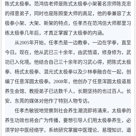
陈式太极拳。范鸿信老师是陈式太极拳小架著名宗师陈克忠
的得意弟子，同时也是陈照奎大师的高足，他的拳兼容了太
极拳小架、大架、新架的特点，任孝杰在范鸿信大师那里习
练太极拳几年后，才真正掌握了太极拳的内涵。
从2005年开始，任孝杰是一边教拳，一边在学拳，直至
今日。现在，他从武已三十余年，由武悟道，修身修为，武
功已入化境。他结合自己三十余年的习武心得，把陈式太极
拳、杨式太极拳、混元式太极拳以及少林拳融合在一起，创
编了任意浑圆太极拳。2008年，他创办了任意浑圆太极道易
养生会馆、教授弟子已达数千人，长期坚持的也过百人。长
安、东莞的媒体对他作了特别人物专访。
任孝杰敏锐地觉察到社会养生潮流即将涌来，太极拳的
养生功效也将会广为传播，要想引导人们用太极拳养生，必
须学好中医经络学，系统研究掌握中医理论、易理知识、道