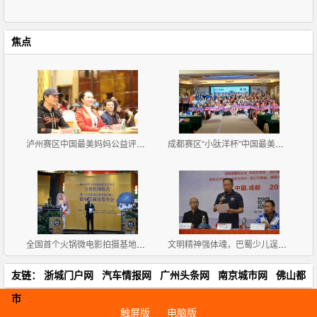
焦点
泸州赛区中国最美妈妈公益评选大赛新闻发布会暨首场海
成都赛区“小肽洋杯”中国最美妈妈公益评选大赛首场海
全国首个火锅微电影拍摄基地挂牌《天方夜谭之耍爷闯江
文明精神强体魂，巴蜀少儿逞英豪
友链：
浙城门户网
汽车情报网
广州头条网
南京城市网
佛山都
市
触屏版
电脑版