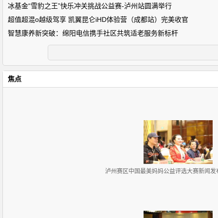
冰基金“雪豹之王”快乐冲关挑战公益赛-泸州站圆满举行
超值超混o越级驾享 凯翼昆仑iHD体验营（成都站）完美收官
智慧康养新突破：绵阳电信携手社区共筑适老服务新标杆
焦点
泸州赛区中国最美妈妈公益评选大赛新闻发