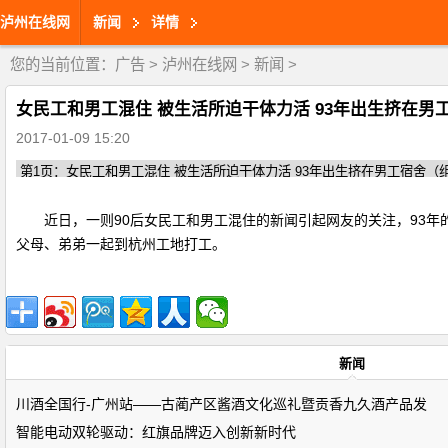
泸州在线网
新闻
详情
您的当前位置：
广告
>
泸州在线网
>
新闻
>
女民工和男工混住 被生活所迫干体力活 93年出生挤在男
2017-01-09 15:20
近日，一则90后女民工和男工混住的新闻引起网友的关注，93年
父母、弟弟一起到杭州工地打工。
新闻
川酒全国行-广州站——古蔺产区酱酒文化巡礼暨贡香九久酒产品发
智能电动双轮驱动：红旗品牌迈入创新新时代